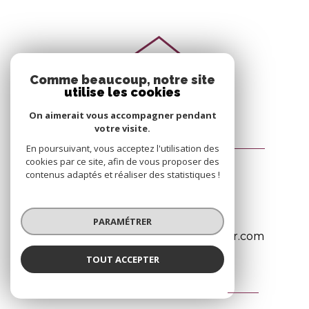
Comme beaucoup, notre site
utilise les cookies
On aimerait vous accompagner pendant
votre visite.
JULIE IMMOBILIER GRAVESON
En poursuivant, vous acceptez l'utilisation des
cookies par ce site, afin de vous proposer des
3 Rue Docteur Pramayon
contenus adaptés et réaliser des statistiques !
13690
Graveson
04 90 15 41 41
PARAMÉTRER
graveson@lagence-julieimmobilier.com
TOUT ACCEPTER
JULIE IMMOBILIER AVIGNON