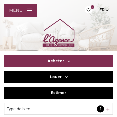
0
FR
MENU
Acheter
Louer
De l'ancien
Du neuf
Estimer
à l'année
De l'immo pro
De l'immo pro
Type de bien
1