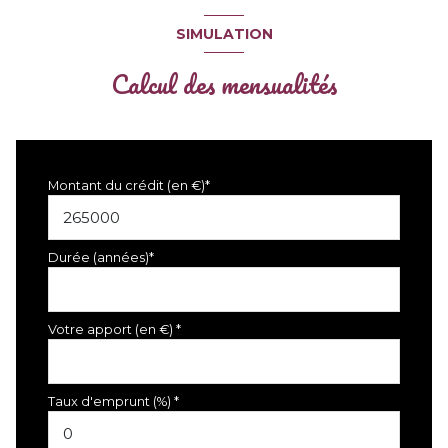
SIMULATION
Calcul des mensualités
Montant du crédit (en €)*
Durée (années)*
Votre apport (en €) *
Taux d'emprunt (%) *