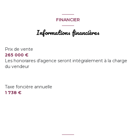
Chauffage central : poêle (granules)
FINANCIER
Informations financières
1 garage(s)
1 parking(s)
Prix de vente
265 000 €
Les honoraires d'agence seront intégralement à la charge
exposition Sud
du vendeur
2 niveau(x)
Taxe foncière annuelle
vue jardin
1 738 €
terrasse