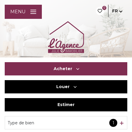
0
FR
MENU
Acheter
Louer
De l'ancien
Du neuf
Estimer
à l'année
De l'immo pro
De l'immo pro
Type de bien
1