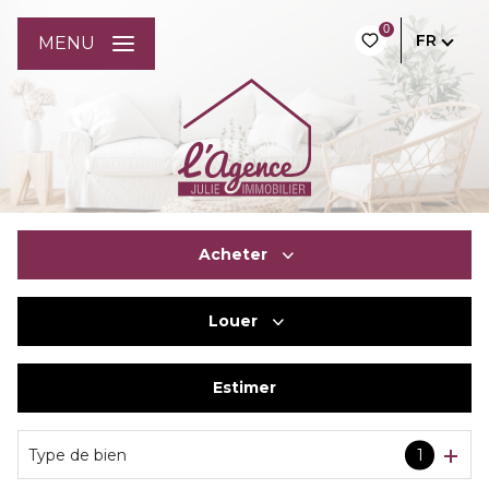
0
FR
MENU
Acheter
Louer
De l'ancien
Du neuf
Estimer
à l'année
De l'immo pro
De l'immo pro
Type de bien
1