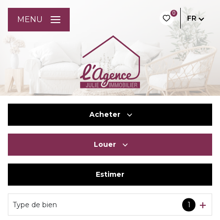
0
FR
MENU
Acheter
Louer
De l'ancien
Du neuf
Estimer
à l'année
De l'immo pro
De l'immo pro
Type de bien
1