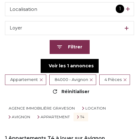
1
Localisation
Loyer
Filtrer
Voir les
1
annonces
Appartement
84000 - Avignon
4 Pièces
Réinitialiser
AGENCE IMMOBILIÈRE GRAVESON
LOCATION
AVIGNON
APPARTEMENT
T4
1
Appartements T4 à louer sur Avignon