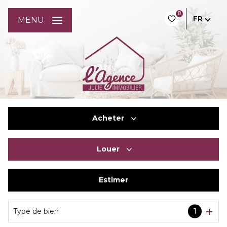
0
FR
MENU
Acheter
Louer
De l'ancien
Du neuf
Estimer
à l'année
De l'immo pro
De l'immo pro
Type de bien
1