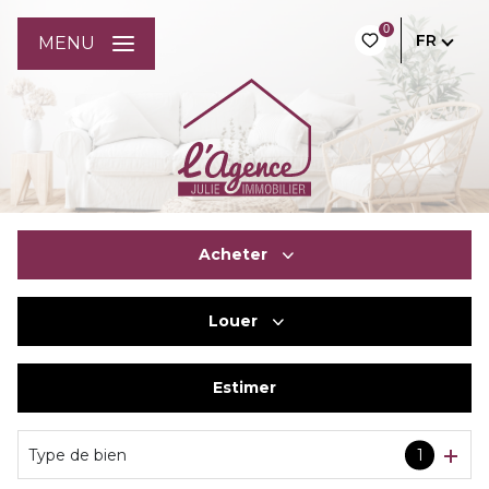
0
FR
MENU
Acheter
Louer
De l'ancien
Du neuf
Estimer
à l'année
De l'immo pro
De l'immo pro
Type de bien
1