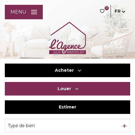
0
FR
MENU
Acheter
Louer
De l'ancien
Du neuf
Estimer
à l'année
De l'immo pro
De l'immo pro
Type de bien