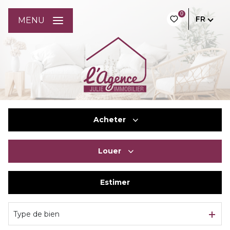
0
FR
MENU
Acheter
Louer
De l'ancien
Du neuf
Estimer
à l'année
De l'immo pro
De l'immo pro
Type de bien