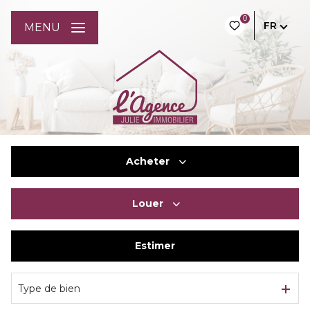
0
FR
MENU
Acheter
Louer
De l'ancien
Du neuf
Estimer
à l'année
De l'immo pro
De l'immo pro
Type de bien